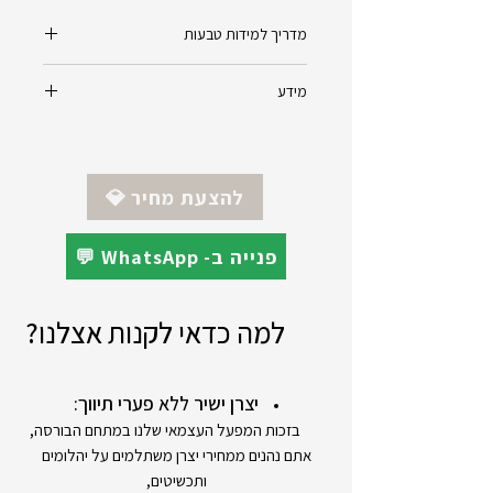
מדריך למידות טבעות
לחצ/י כאן למדריך
מידע
שיבוץ : 0.04ct יהלומים/אבני חן לבחירה
(ניתן לבחור לאחר ההזמנה)
סוג זהב : 14 קראט צהוב/ורוד משולב
💎 להצעת מחיר
עם לבן במרכז
💬 WhatsApp -פנייה ב
למה כדאי לקנות אצלנו?
יצרן ישיר ללא פערי תיווך:
בזכות המפעל העצמאי שלנו במתחם הבורסה,
אתם נהנים ממחירי יצרן משתלמים על יהלומים
ותכשיטים,