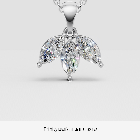
תצוגה מהירה
שרשרת זהב ויהלומים Trinity