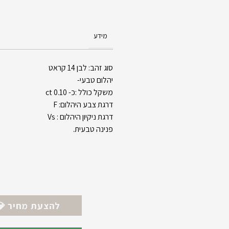
מידע
סוג זהב: לבן 14 קראט
יהלום טבעי-
משקל כולל :כ- 0.10 ct
דרגת צבע היהלום: F
דרגת ניקיון היהלום : Vs
פנינה טבעית.
💎 להצעת מחיר