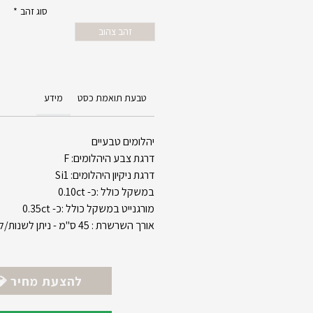
סוג זהב
*
זהב צהוב
טבעת תואמת כסט
מידע
יהלומים טבעיים
דרגת צבע היהלומים: F
דרגת ניקיון היהלומים: Si1
במשקל כולל :כ- 0.10ct
מורגנייט במשקל כולל :כ- 0.35ct
אורך השרשרת : 45 ס"מ - ניתן לשנות/לשדרג לאחר ההזמנה.
💎 להצעת מחיר