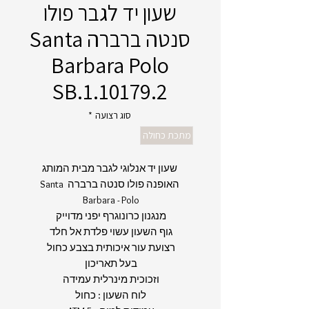
שעון יד לגבר פולו
סנטה ברברה Santa
Barbara Polo
SB.1.10179.2
סוג רצועה
*
מתכת כחולה
שעון יד אנלוגי לגבר מבית המותג
האופנה פולו סנטה ברברה Santa
Barbara - Polo
מנגנון כרונוגרף יפני מדוייק
גוף השעון עשוי פלדת אל חלד
רצועת עור איכותית בצבע כחול
בעל תאריכון
וזכוכית מינרלית עמידה
לוח השעון : כחול