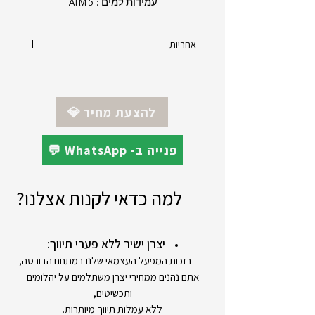
עמידות למים : 5 ATM
אחריות
יצרן : Santa Barbara Polo
מקט : SB.1.10179.2
אחריות : 24 חודשים - יבואן רשמי
💎 להצעת מחיר
💬 WhatsApp -פנייה ב
למה כדאי לקנות אצלנו?
יצרן ישיר ללא פערי תיווך:
בזכות המפעל העצמאי שלנו במתחם הבורסה,
אתם נהנים ממחירי יצרן משתלמים על יהלומים
ותכשיטים,
ללא עמלות תיווך מיותרות.