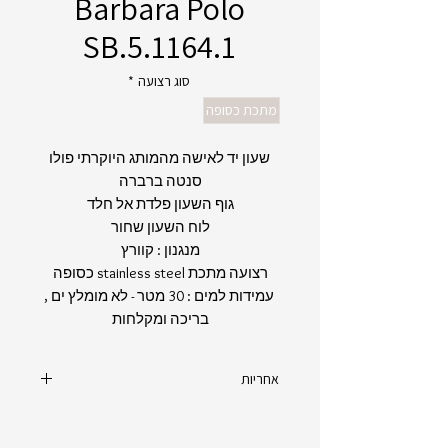
Barbara Polo
SB.5.1164.1
סוג רצועה
*
מתכת כסופה
שעון יד לאישה מהמותג היוקרתי פולו
סנטה ברברה
גוף השעון פלדת אל חלד
לוח השעון שחור
מנגנון : קוורץ
רצועה מתכת stainless steel כסופה
עמידות למים : 30 מטר - לא מומלץ ים ,
בריכה ומקלחות
אחריות
יצרן : Santa Barbara Polo
מקט : SB.5.1164.1