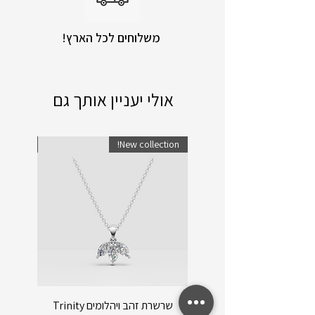
!משלוחים לכל הארץ
אולי יעניין אותך גם
lection!
New collection!
שרשרת זהב ויהלומים Trinity
שרשרת ו