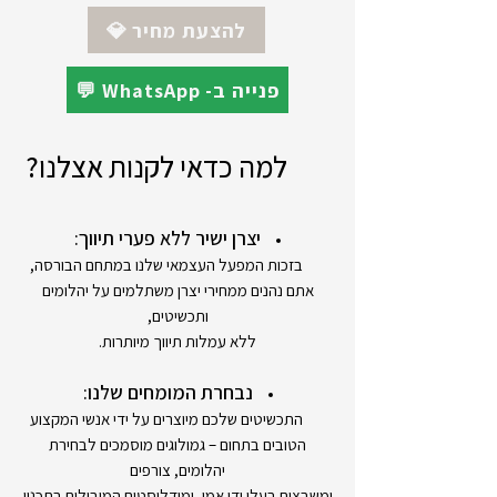
אחריות : 24 חודשים - יבואן רשמי
💎 להצעת מחיר
💬 WhatsApp -פנייה ב
למה כדאי לקנות אצלנו?
יצרן ישיר ללא פערי תיווך:
בזכות המפעל העצמאי שלנו במתחם הבורסה,
אתם נהנים ממחירי יצרן משתלמים על יהלומים
ותכשיטים,
ללא עמלות תיווך מיותרות.
נבחרת המומחים שלנו:
התכשיטים שלכם מיוצרים על ידי אנשי המקצוע
הטובים בתחום – גמולוגים מוסמכים לבחירת
יהלומים, צורפים
ומשבצים בעלי ידי אמן, ומודליסטים המובילים בתכנון