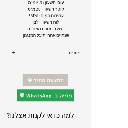
עובי השעון : 6.3 מ"מ
קוטר השעון : 28 מ"מ
עמידות במים : 3ATM
לוח השעון : לבן
רצועה מתכת מוזהבת
שנתיים אחריות על המנגנון
אחריות
יצרן : Cluse
מקט : CW0101211001
אחריות : 24 חודשים - יבואן רשמי
💎 להצעת מחיר
💬 WhatsApp -פנייה ב
למה כדאי לקנות אצלנו?