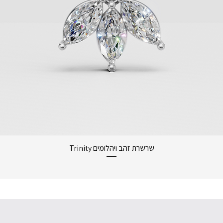
תצוגה מהירה
שרשרת זהב ויהלומים Trinity