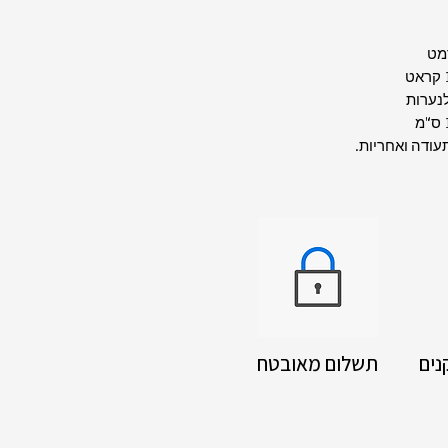
רמט
נערות
עודה ואחריות.
נים
תשלום מאובטח