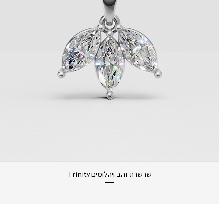
תצוגה מהירה
שרשרת זהב ויהלומים Trinity