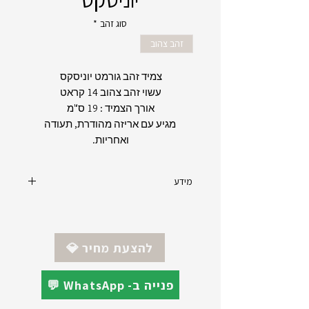
סוג זהב
*
זהב צהוב
צמיד זהב גורמט יוניסקס
עשוי זהב צהוב 14 קראט
אורך הצמיד : 19 ס"מ
מגיע עם אריזה מהודרת, תעודה
ואחריות.
מידע
אורך הצמיד : 18 ס"מ
סוג זהב : צהוב 14 קראט
💎 להצעת מחיר
💬 WhatsApp -פנייה ב