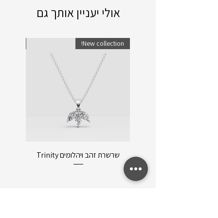
אולי יעניין אותך גם
lection!
New collection!
שרשרת זהב ויהלומים Trinity
שרשרת ו
תפריט