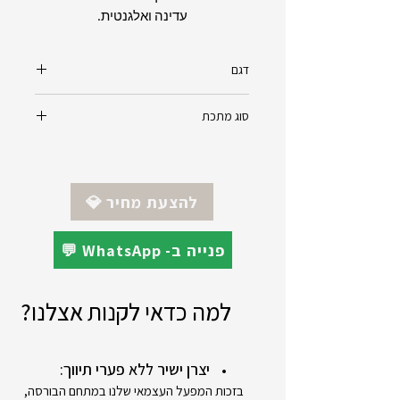
עדינה ואלגנטית.
דגם
דרור - Dror
סוג מתכת
זהב 14K - צהוב/לבן/אדום (לפי הזמנת
לקוח)
*ניתן להזמין את התכשיט בזהב 18K
💎 להצעת מחיר
💬 WhatsApp -פנייה ב
למה כדאי לקנות אצלנו?
יצרן ישיר ללא פערי תיווך:
בזכות המפעל העצמאי שלנו במתחם הבורסה,