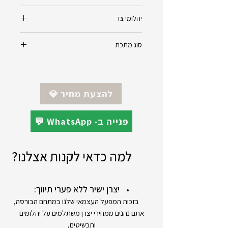
שישה אבני חן מסוג בלו טופז
יהלומי צד
צורת חיתוך : מרקיזה - Marquise
משקל משוער : 0.42ct
יהלומים טבעיים - Natural Diamonds
סוג מתכת
רמת ניקיון Vvs
רמת צבע E
זהב 14K - צהוב/לבן/אדום (לפי הזמנת
0.24ct
לקוח)
*ניתן להזמין את התכשיט בזהב 18K
💎 להצעת מחיר
💬 WhatsApp -פנייה ב
למה כדאי לקנות אצלנו?
יצרן ישיר ללא פערי תיווך:
בזכות המפעל העצמאי שלנו במתחם הבורסה,
אתם נהנים ממחירי יצרן משתלמים על יהלומים
ותכשיטים,