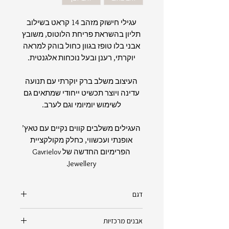
עגילי חישוק מזהב 14 קראט בשילוב
תליון בהשראת פריחת הלוטוס, משובץ
אבני בלו טופז בגוון כחול בוהק למראה
יוקרתי, רענן ובעל נוכחות אלגנטית.
העיצוב משלב ברק יוקרתי עם תנועה
עדינה ויוצר תכשיט ייחודי שמתאים גם
לשימוש יומיומי וגם לערב.
העגילים משלבים קווים נקיים עם טאץ’
אופנתי ועכשווי, כחלק מקולקציית
הפרימיום החדשה של Gavrielov
Jewellery.
דגם
לוטוס בלו טופז
אבנים מרכזיות