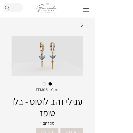
מק"ט: EEM06
עגילי זהב לוטוס - בלו
טופז
סוג זהב
*
זהב צהוב
זהב לבן