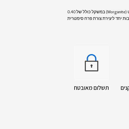
במרכז התכשיט משובצות ארבע אבני מורגנייט (Morganite) במשקל כולל של 0.40
קיזה (Marquise Cut), המורכבות יחד ליצירת צורת פרח סימטרית
נים
תשלום מאובטח