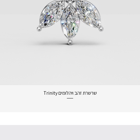
תצוגה מהירה
שרשרת זהב ויהלומים Trinity