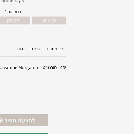
מק"ט: REM18
צבע זהב
*
זהב צהוב
זהב לבן
סוג מתכת
אבני חן
דגם
יסמין מורגנייט - Jasmine Morganite
💎 להצעת מחיר