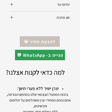
יסמין - Jasmine
יהלומי צד
4 יהלומים טבעיים
סוג מתכת
בצורת מרקיזה
דרגת ניקיון -Vs
זהב 14K - צהוב/לבן/אדום (לפי הזמנת
דרגת צבע - F
לקוח)
גודל יהלומים : 4X0.10ct
*ניתן להזמין את התכשיט בזהב 18K
💎 להצעת מחיר
משקל כולל יהלומים - 0.40ct
💬 WhatsApp -פנייה ב
למה כדאי לקנות אצלנו?
יצרן ישיר ללא פערי תיווך:
בזכות המפעל העצמאי שלנו במתחם הבורסה,
אתם נהנים ממחירי יצרן משתלמים על יהלומים
ותכשיטים,
ללא עמלות תיווך מיותרות.