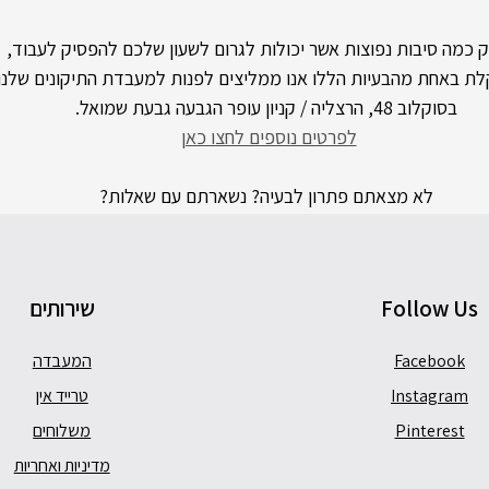
 כמה סיבות נפוצות אשר יכולות לגרום לשעון שלכם להפסיק לעבוד, 
ת באחת מהבעיות הללו אנו ממליצים לפנות למעבדת התיקונים שלנו 
בסוקלוב 48, הרצליה / קניון עופר הגבעה גבעת שמואל.
לפרטים נוספים לחצו כאן
לא מצאתם פתרון לבעיה? נשארתם עם שאלות?
מוזמנים לפנות ישירות לשען המומחה שלנו! 
054-5748832 רפי
שעון
שעונים
תיקון שעונים
Follow Us
שירותים
Facebook
המעבדה
Instagram
טרייד אין
Pinterest
משלוחים
מדיניות ואחריות