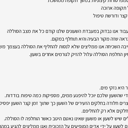
טמפרטורות קיצוניות במשך תקופה ממושכת
ל תקופה ארוכה
 קצר ודורשת טיפול
בוד אנו נבדוק במעבדת השעונים שלנו קודם כל את מצב הסוללה
נראה שזה מקור הבעיה והיא תוחלף במקום.
בה השכיחה אנו ממליצים שלא לנסות להחליף את הסוללה בעצמך משום
יון החלפת הסוללה עלול להזיק לגורמים אחרים בשעון.
 היא נזקי מים. 
י שהשעון שלכם יוכל להיפגע ממים, מספיקות כמה טיפות בודדות.
צרים חלודה בחלקים הזעירים של השעון כך שתוך זמן קצר השעון יפסיק
חלקים אלא רק להחליפם.
ם שיש לשעון או משעון שאינו נאטם היטב כאשר הוחלפה לו הסוללה.
ם לשעון על ידי אדים המופיעים על הזכוכית ואנו ממליצים להגיע במה