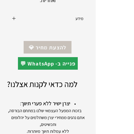
ואחריות.
מידע
סוג זהב : צהוב 14 קראט
אורך שרשרת : 50 ס"מ (ניתן לשנות לאחר
ההזמנה)
💎 להצעת מחיר
💬 WhatsApp -פנייה ב
למה כדאי לקנות אצלנו?
יצרן ישיר ללא פערי תיווך:
בזכות המפעל העצמאי שלנו במתחם הבורסה,
אתם נהנים ממחירי יצרן משתלמים על יהלומים
ותכשיטים,
ללא עמלות תיווך מיותרות.