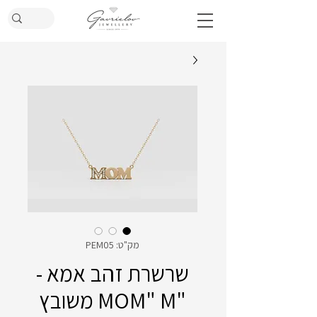
מק"ט: PEM05
שרשרת זהב אמא -
"MOM" M משובץ