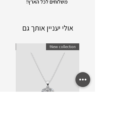
!משלוחים לכל הארץ
אולי יעניין אותך גם
lection!
New collection!
שרשרת זהב ויהלומים Trinity
שרשרת ו