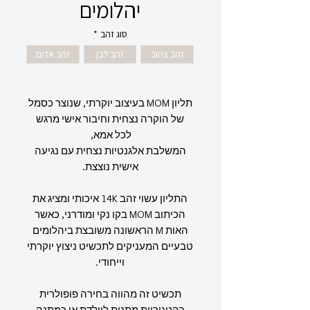
יהלומים
סוג זהב
*
זהב צהוב
זהב לבן
זהב אדום
תליון MOM בעיצוב יוקרתי, שנוצר כסמל
של הוקרה נצחית וחיבור אישי מרגש
לכל אמא,
המשלבת אלגנטיות נצחית עם נגיעה
אישית נוצצת.
התליון עשוי זהב 14K איכותי ומציג את
הכיתוב MOM בקו נקי ומודרני, כאשר
האות M הראשונה משובצת ביהלומים
טבעיים המעניקים לתכשיט ניצוץ יוקרתי
וייחודי.
תכשיט זה מהווה בחירה פופולרית