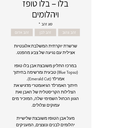
בלו – בלו טופז
ויהלומים
סוג זהב
*
זהב צהוב
זהב לבן
זהב אדום
שרשרת יוקרתית המשלבת אלגנטיות
אצילית עם נגיעה של צבע מהפנט.
במרכז התליון משובצת אבן בלו טופז
(Blue Topaz) טבעית ומרשימה בחיתוך
אמרלד (Emerald Cut).
חיתוך האמרלד הגיאומטרי מדגיש את
הצלילות הקריסטלית של האבן ואת
הגוון הכחול השמימי שלה, המזכיר מים
עמוקים וצלולים.
מעל אבן הטופז משובצת שלישיית
יהלומים לבנים ונוצצים, המעניקים