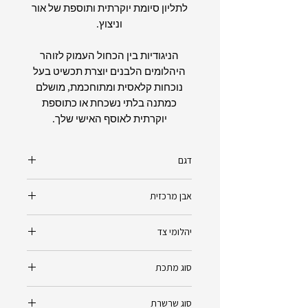
לתליון סיומת יוקרתית ותוספת של אור
וניצוץ.
הניגודיות בין הכחול העמוק לזוהר
היהלומים הלבנים יוצרת תכשיט בעל
נוכחות קלאסית ומתוחכמת, מושלם
כמתנה בלתי נשכחת או כתוספת
יוקרתית לאוסף האישי שלך.
דגם
רויאל בלו - Royal Blue
אבן מרכזית
בלו טופז (Blue Topaz) טבעית בחיתוך
יהלומי צד
אמרלד (Emerald Cut)
מידות : 8X6 ממ
3 יהלומים טבעיים -
סוג מתכת
משקל אבן חן: 1.50ct
רמת ניקיון Vvs
רמת צבע E
זהב 14K - צהוב/לבן/אדום (לפי הזמנת
סוג שרשרת
0.10ct total