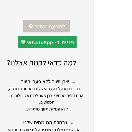
לקוח)
*ניתן להזמין את התכשיט בזהב 18K
ההזמנה כוללת שרשרת אנקר באורך 42
ס"מ (כמוצג בתמונה). ניתן לשדרג את סוג
השרשרת או האורך בתיאום מולנו ובתוספת
💎 להצעת מחיר
תשלום.
💬 WhatsApp -פנייה ב
למה כדאי לקנות אצלנו?
יצרן ישיר ללא פערי תיווך:
בזכות המפעל העצמאי שלנו במתחם הבורסה,
אתם נהנים ממחירי יצרן משתלמים על יהלומים
ותכשיטים,
ללא עמלות תיווך מיותרות.
נבחרת המומחים שלנו:
התכשיטים שלכם מיוצרים על ידי אנשי המקצוע