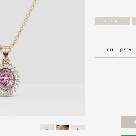
זהב אדום
אבני חן
דגם