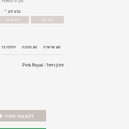
מק"ט: PEM10
צבע זהב
*
זהב לבן
זהב צהוב
סוג שרשרת
סוג מתכת
יהלומי צד
פינק רויאל - Pink Royal
💎 להצעת מחיר