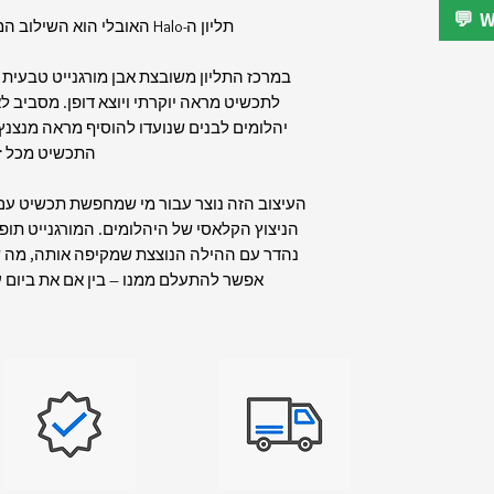
תליון ה-Halo האובלי הוא השילוב המושלם בין עדינות ליוקרה.
במרכז התליון משובצת אבן מורגנייט טבעית ב
לתכשיט מראה יוקרתי ויוצא דופן. מסביב 
יהלומים לבנים שנועדו להוסיף מראה מנצנץ
התכשיט מכל זו
העיצוב הזה נוצר עבור מי שמחפשת תכשיט עם ט
הניצוץ הקלאסי של היהלומים. המורגנייט תו
נהדר עם ההילה הנוצצת שמקיפה אותה, מה ש
אפשר להתעלם ממנו – בין אם את ביום עב