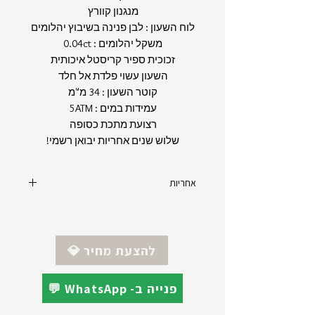
מנגנון קוורץ
לוח השעון : לבן פנינה בשיבוץ יהלומים
משקל יהלומים : 0.04ct
זכוכית ספיר קריסטל איכותית
השעון עשוי פלדת אל חלד
קוטר השעון : 34 מ"מ
עמידות במים : 5ATM
רצועת מתכת כסופה
שלוש שנים אחריות יבואן רשמי!
אחריות
יצרן : ריימונד וויל - Raymond Weil
מקט : 5385-STP-97081
אחריות : 3 שנים - יבואן רשמי
💎 להצעת מחיר
💬 WhatsApp -פנייה ב