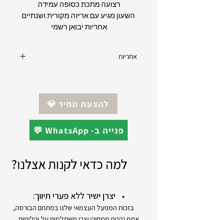
רצועה מתכת כסופה עמידה
השעון מגיע עם אריזה מקורית ושנתיים
אחריות יבואן רשמי
אחריות
יצרן : דניש דיזיין - Danish Design
מקט : IV77Q1210
אחריות : 24 חודשים - יבואן רשמי
💎 להצעת מחיר
💬 WhatsApp -פנייה ב
למה כדאי לקנות אצלנו?
יצרן ישיר ללא פערי תיווך:
בזכות המפעל העצמאי שלנו במתחם הבורסה,
אתם נהנים ממחירי יצרן משתלמים על יהלומים