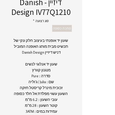
דיזיין - Danish
Design IV77Q1210
סוג רצועה
*
מתכת כסופה
שעון יד אופנתי בעיצוב חלק ונקי של
תכשיט מבית מותג האופנה המוביל
דניש דיזיין Danish Design
שעון יד אנלוגי לנשים
מנגנון קוורץ
סדרה : Pure
שם : Julia / ג'וליה
זכוכית מינרל קריסטל חזקה
השעון עשוי מפלדת אל חלד כסופה
עובי השעון : 6.2 מ"מ
קוטר השעון : 28 מ"מ
עמידות במים : 3ATM