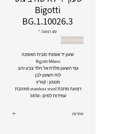
Bigotti
BG.1.10026.3
סוג רצועה
*
מתכת צבע זהב
שעון יד אופנתי מבית האופנה
Bigotti Milano
גוף השעון פלדת אל חלד צבע זהב
לוח השעון לבן
מנגנון : קוורץ
רצועה מתכת stainless steel מוזהבת
עמידות למים : 3ATM
אחריות
יצרן : BIGOTTI
מקט : BG.1.10026.3