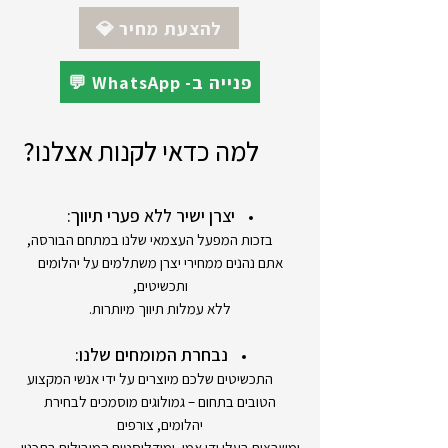
אחריות : 24 חודשים - יבואן רשמי
💎 להצעת מחיר
💬 WhatsApp -פנייה ב
למה כדאי לקנות אצלנו?
יצרן ישיר ללא פערי תיווך:
בזכות המפעל העצמאי שלנו במתחם הבורסה,
אתם נהנים ממחירי יצרן משתלמים על יהלומים
ותכשיטים,
ללא עמלות תיווך מיותרות.
נבחרת המומחים שלנו:
התכשיטים שלכם מיוצרים על ידי אנשי המקצוע
הטובים בתחום – גמולוגים מוסמכים לבחירת
יהלומים, צורפים
ומשבצים בעלי ידי אמן, ומודליסטים המובילים בתכנון