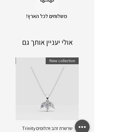
!משלוחים לכל הארץ
אולי יעניין אותך גם
lection!
New collection!
שרשרת זהב ויהלומים Trinity
שרשרת ו