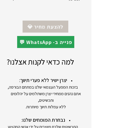
יצרן : Q&Q
💎 להצעת מחיר
מקט : VS65J002Y
💬 WhatsApp -פנייה ב
אחריות : 12 חודשים
למה כדאי לקנות אצלנו?
יצרן ישיר ללא פערי תיווך:
בזכות המפעל העצמאי שלנו במתחם הבורסה,
אתם נהנים ממחירי יצרן משתלמים על יהלומים
ותכשיטים,
ללא עמלות תיווך מיותרות.
נבחרת המומחים שלנו:
התכשיטים שלכם מיוצרים על ידי אנשי המקצוע