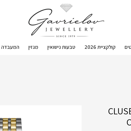
ים
קולקציית 2026
טבעות נישואין
מגזין
המעבדה
ון יד ‏אנלוגי CLUSE