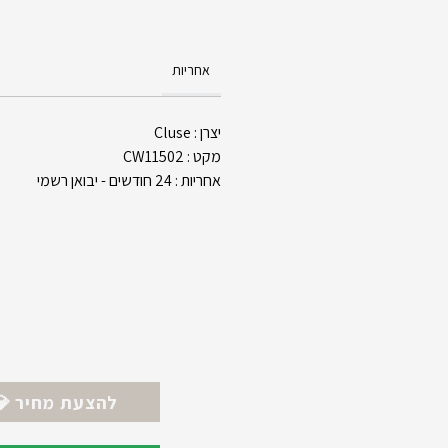
אחריות
יצרן : Cluse
מקט : CW11502
אחריות : 24 חודשים - יבואן רשמי
💎 להצעת מחיר