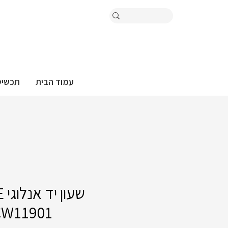
עמוד הבית
תכשיט
שע
CW11901