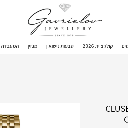
ים
קולקציית 2026
טבעות נישואין
מגזין
המעבדה
ון יד ‏אנלוגי CLUSE