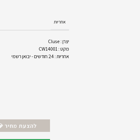
אחריות
יצרן : Cluse
מקט : CW14001
אחריות : 24 חודשים - יבואן רשמי
💎 להצעת מחיר