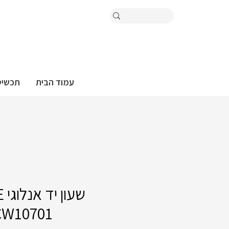
עמוד הבית
תכשיט
שע
CW10701