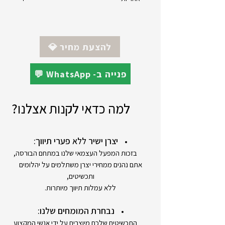
יצרן : Q&Q
💎 להצעת מחיר
מקט : VS65J004Y
💬 WhatsApp -פנייה ב
אחריות : 12 חודשים
למה כדאי לקנות אצלנו?
יצרן ישיר ללא פערי תיווך:
בזכות המפעל העצמאי שלנו במתחם הבורסה,
אתם נהנים ממחירי יצרן משתלמים על יהלומים
ותכשיטים,
ללא עמלות תיווך מיותרות.
נבחרת המומחים שלנו:
התכשיטים שלכם מיוצרים על ידי אנשי המקצוע