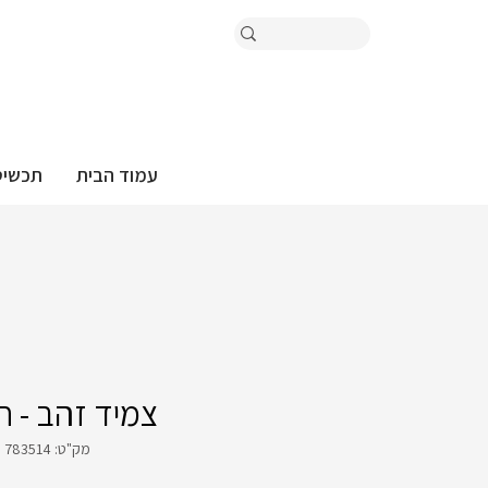
עמוד הבית
תכשיט
צמיד זהב - חו
מק"ט: 783514