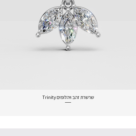
תצוגה מהירה
שרשרת זהב ויהלומים Trinity