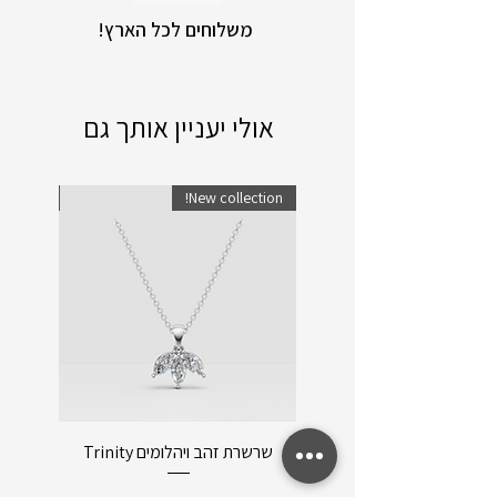
!משלוחים לכל הארץ
אולי יעניין אותך גם
lection!
New collection!
שרשרת זהב ויהלומים Trinity
שרשרת ו