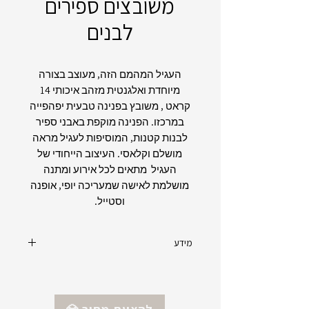
משובצים ספירים
לבנים
העגיל המהמם הזה, מעוצב בצורה
מיוחדת ואלגנטית מזהב איכותי 14
קראט , משובץ בפנינה טבעית יפהפייה
במרכזו. הפנינה מוקפת באבני ספיר
לבנות קטנות, המוסיפות לעגיל מראה
מושלם וקלאסי. העיצוב הייחודי של
העגיל מתאים לכל אירוע ומתנה
מושלמת לאישה שמעריכה יופי, אופנה
וסטייל.
מידע
סוג זהב: לבן 14 קראט
אבני חן: פנינה טבעית , ספירים לבנים Lab