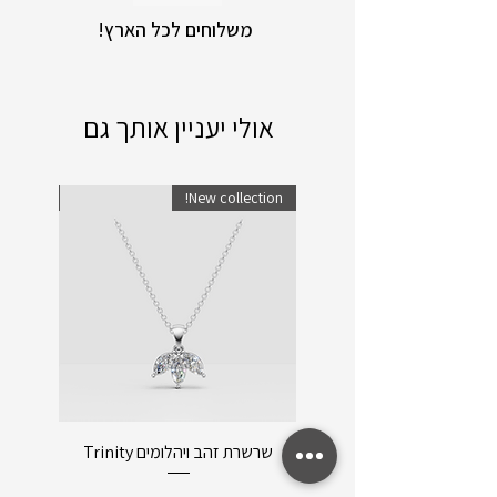
!משלוחים לכל הארץ
אולי יעניין אותך גם
lection!
New collection!
שרשרת זהב ויהלומים Trinity
שרשרת ו