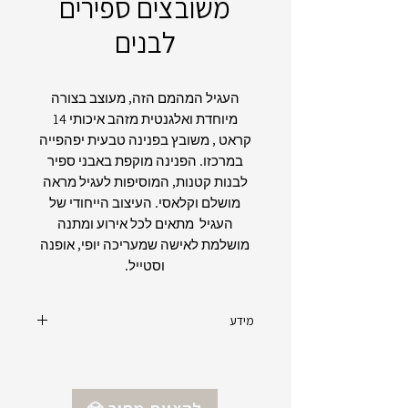
משובצים ספירים
לבנים
העגיל המהמם הזה, מעוצב בצורה
מיוחדת ואלגנטית מזהב איכותי 14
קראט , משובץ בפנינה טבעית יפהפייה
במרכזו. הפנינה מוקפת באבני ספיר
לבנות קטנות, המוסיפות לעגיל מראה
מושלם וקלאסי. העיצוב הייחודי של
העגיל מתאים לכל אירוע ומתנה
מושלמת לאישה שמעריכה יופי, אופנה
וסטייל.
מידע
סוג חומר: זהב צהוב, 14 קראט
אבני חן: פנינה טבעית, ספירים לבנים Lab