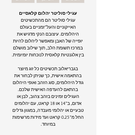
עגילי סוליטר יהלום קלאסיים
עגילי סוליטר הם מהתכשיטים
האייקוניים והעל־זמניים בעולם
היהלומים. עיצובם הנקי מדגיש את
יופייה של האבן ומאפשר ליהלום להיות
במרכז תשומת הלב, תוך שילוב מושלם
בין אלגנטיות קלאסית לנוכחות יומיומית.
בגבריאלוב תכשיטים כל זוג מיוצר
בהתאמה אישית, כך שניתן לבחור את
גודל היהלומים, סוג הזהב ואופי היהלום
בהתאם להעדפה האישית שלכם.
העגילים זמינים בזהב צהוב, לבן או
אדום, ב־14 או 18 קראט, עם יהלומים
טבעיים או יהלומי מעבדה, במגוון גדלים
החל מ־0.25 קראט ועד מידות מרשימות
במיוחד.