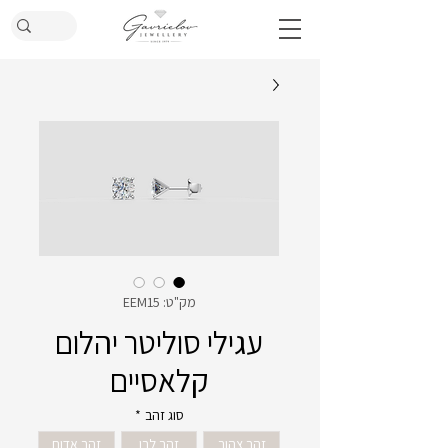
מק"ט: EEM15
עגילי סוליטר יהלום
קלאסיים
סוג זהב
*
זהב צהוב
זהב לבן
זהב אדום