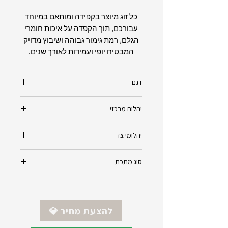
כל זוג מיוצר בקפידה ומותאם במיוחד
עבורכם, תוך הקפדה על איכות חומרי
הגלם, רמת גימור גבוהה ושיבוץ מדויק
המבטיח יופי ועמידות לאורך שנים.
דגם
עגילי סוליטר יהלום פרינסס - Princess
יהלום מרכזי
יהלום טבעי - Natural Diamond
יהלומי צד
צורת אובל - Oval
דרגת ניקיון - לבחירה
יהלומים טבעיים - Natural Diamonds
סוג מתכת
דרגת צבע - לבחירה
רמת ניקיון Vvs
משקל יהלום - החל מ 0.25ct עד 3.00ct
רמת צבע E
זהב 14K - צהוב/לבן/אדום (לפי הזמנת
0.58ct
לקוח)
*ניתן להזמין את התכשיט בזהב 18K
💎 להצעת מחיר