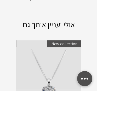
אולי יעניין אותך גם
lection!
New collection!
שרשרת זהב ויהלומים Trinity
שרשרת ו