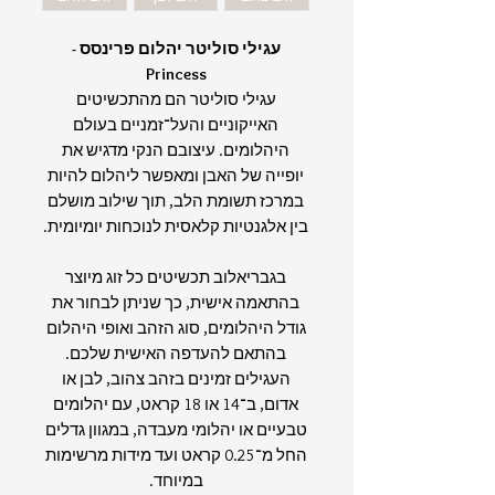
עגילי סוליטר יהלום פרינסס -
Princess
עגילי סוליטר הם מהתכשיטים
האייקוניים והעל־זמניים בעולם
היהלומים. עיצובם הנקי מדגיש את
יופייה של האבן ומאפשר ליהלום להיות
במרכז תשומת הלב, תוך שילוב מושלם
בין אלגנטיות קלאסית לנוכחות יומיומית.
בגבריאלוב תכשיטים כל זוג מיוצר
בהתאמה אישית, כך שניתן לבחור את
גודל היהלומים, סוג הזהב ואופי היהלום
בהתאם להעדפה האישית שלכם.
העגילים זמינים בזהב צהוב, לבן או
אדום, ב־14 או 18 קראט, עם יהלומים
טבעיים או יהלומי מעבדה, במגוון גדלים
החל מ־0.25 קראט ועד מידות מרשימות
במיוחד.