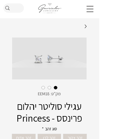
מק"ט: EEM18
עגילי סוליטר יהלום
פרינסס - Princess
סוג זהב
*
זהב צהוב
זהב לבן
זהב אדום