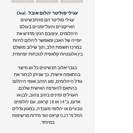
עגילי סוליטר יהלום אובל - Oval
עגילי סוליטר הם מהתכשיטים
האייקוניים והעל־זמניים בעולם
היהלומים. עיצובם הנקי מדגיש את
יופייה של האבן ומאפשר ליהלום להיות
במרכז תשומת הלב, תוך שילוב מושלם
בין אלגנטיות קלאסית לנוכחות יומיומית.
בגבריאלוב תכשיטים כל זוג מיוצר
בהתאמה אישית, כך שניתן לבחור את
גודל היהלומים, סוג הזהב ואופי היהלום
בהתאם להעדפה האישית שלכם.
העגילים זמינים בזהב צהוב, לבן או
אדום, ב־14 או 18 קראט, עם יהלומים
טבעיים או יהלומי מעבדה, במגוון גדלים
החל מ־0.25 קראט ועד מידות מרשימות
במיוחד.