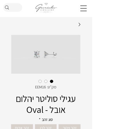
מק"ט: EEM16
עגילי סוליטר יהלום
אובל - Oval
סוג זהב
*
זהב צהוב
זהב לבן
זהב אדום