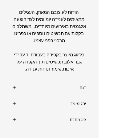
הודות לעיצובם המאוזן, העגילים
מתאימים לענידה יומיומית לצד הופעה
אלגנטית באירועים מיוחדים, ומשתלבים
בקלות עם תכשיטים נוספים או כפריט
מרכזי בפני עצמו.
כל זוג מיוצר בקפידה בעבודת יד על ידי
גבריאלוב תכשיטים תוך הקפדה על
איכות, גימור ונוחות ענידה.
דגם
סופיה - Sofia
יהלומי צד
יהלומים טבעיים - Natural Diamonds
סוג מתכת
רמת ניקיון VS
רמת צבע F
זהב 14K - צהוב/לבן/אדום (לפי הזמנת
0.24ct