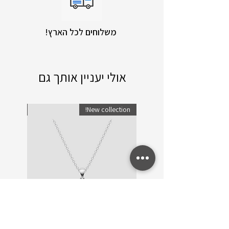
!משלוחים לכל הארץ
אולי יעניין אותך גם
lection!
New collection!
שרשרת זהב ויהלומים Trinity
שרשרת ו