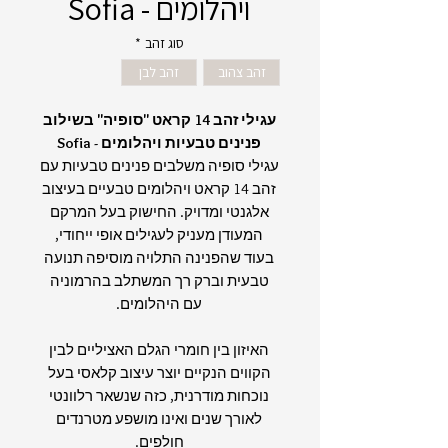
ויהלומים - Sofia
סוג זהב
*
זהב צהוב
זהב לבן
עגילי זהב 14 קראט "סופיה" בשילוב
פנינים טבעיות ויהלומים - Sofia
עגילי סופיה משלבים פנינים טבעיות עם
זהב 14 קראט ויהלומים טבעיים בעיצוב
אלגנטי ומדויק. החישוק בעל המרקם
המעודן מעניק לעגילים אופי ייחודי,
בעוד שהפנינה התלויה מוסיפה תנועה
טבעית וברק רך המשתלב בהרמוניה
עם היהלומים.
האיזון בין חומרי הגלם האציליים לבין
הקווים הנקיים יוצר עיצוב קלאסי בעל
נוכחות מודרנית, כזה שנשאר רלוונטי
לאורך שנים ואינו מושפע מטרנדים
חולפים.