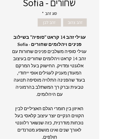
שחורים - Sofia
סוג זהב
*
זהב צהוב
זהב לבן
עגילי זהב 14 קראט "סופיה" בשילוב
פנינים ויהלומים שחורים - Sofia
עגילי סופיה משלבים פנינים שחורות עם
זהב 14 קראט ויהלומים שחורים בעיצוב
אלגנטי ומדויק. החישוק בעל המרקם
המעודן מעניק לעגילים אופי ייחודי,
בעוד שהפנינה התלויה מוסיפה תנועה
טבעית וברק רך המשתלב בהרמוניה
עם היהלומים.
האיזון בין חומרי הגלם האציליים לבין
הקווים הנקיים יוצר עיצוב קלאסי בעל
נוכחות מודרנית, כזה שנשאר רלוונטי
לאורך שנים ואינו מושפע מטרנדים
חולפים.