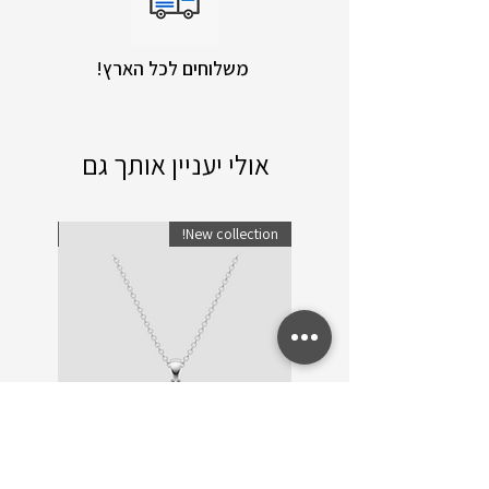
!משלוחים לכל הארץ
אולי יעניין אותך גם
lection!
New collection!
שרשרת זהב ויהלומים Trinity
שרשרת ו