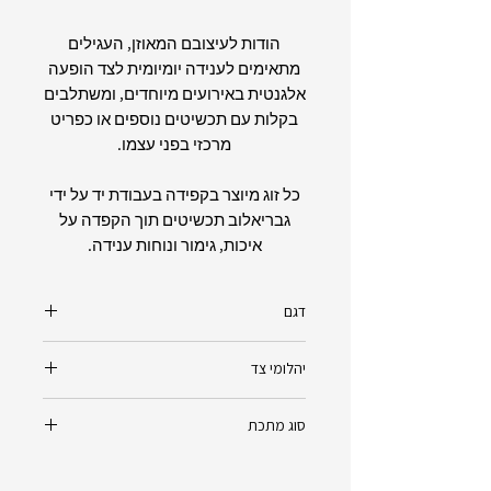
הודות לעיצובם המאוזן, העגילים
מתאימים לענידה יומיומית לצד הופעה
אלגנטית באירועים מיוחדים, ומשתלבים
בקלות עם תכשיטים נוספים או כפריט
מרכזי בפני עצמו.
כל זוג מיוצר בקפידה בעבודת יד על ידי
גבריאלוב תכשיטים תוך הקפדה על
איכות, גימור ונוחות ענידה.
דגם
סופיה - Sofia
יהלומי צד
יהלומים שחורים - Black Diamonds
סוג מתכת
0.24ct
זהב 14K - צהוב/לבן/אדום (לפי הזמנת