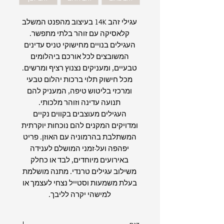
עגילי זהב 14K בעיצוב מהפנט המשלב
קלאסיקה עם זוהר בלתי מתפשר.
העגילים בנויים מחישוקי טניס עדינים
המשובצים לכל אורכם ביהלומים
טבעיים, ומעניקים נצנוץ רציף ומרשים.
מכל חישוק תלוי ברכות יהלום טבעי
ומרכזי בליטוש טיפה, המעניק להם
תנועה עדינה וזוהר מלכותי.
העגילים מעוצבים בקווים נקיים
ומדויקים המקנים להם נוכחות יוקרתית
המשתלבת בהרמוניה עם האוזן. פריט
יפהפה ועל-זמני המושלם לענידה
באירועים מיוחדים, לבד או כחלק
משילוב עגילים טרנדי. מתנה מושלמת
בעלת משמעות וסטייל נצחי לעצמך או
למישהי יקרה לליבך.