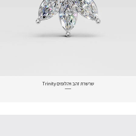
תצוגה מהירה
שרשרת זהב ויהלומים Trinity