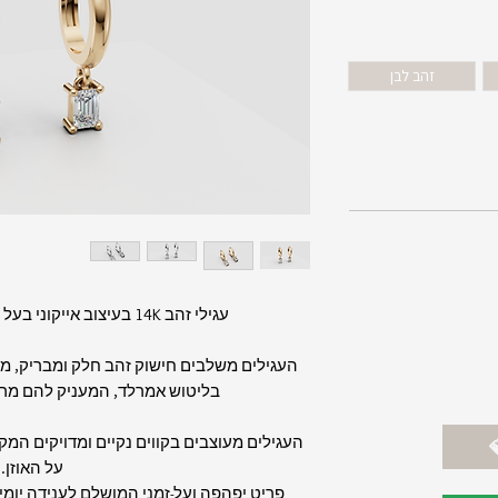
זהב לבן
עגילי זהב 14K בעיצוב אייקוני בעל נגיעה מודרנית ויוקרתית.
העגילים משלבים חישוק זהב חלק ומבריק, ממנ
בליטוש אמרלד, המעניק להם מראה
העגילים מעוצבים בקווים נקיים ומדויקים המק
על האוזן.
פריט יפהפה ועל-זמני המושלם לענידה יומיו