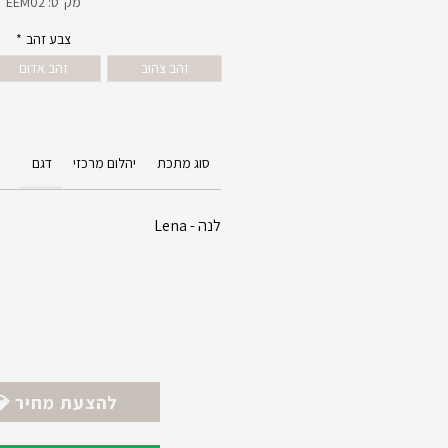
מק"ט: EEM02
צבע זהב
*
זהב צהוב
זהב אדום
סוג מתכת
יהלום מרכזי
דגם
לנה - Lena
💎 להצעת מחיר