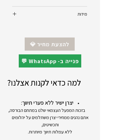
שיבוץ : אבני ספיר כחולות
מידות
ואבני ספיר לבנות בצדדים
סוג זהב : צהוב 14 קראט
אורך : 33 מ"מ
רוחב : 12 מ"מ
💎 להצעת מחיר
💬 WhatsApp -פנייה ב
למה כדאי לקנות אצלנו?
יצרן ישיר ללא פערי תיווך:
בזכות המפעל העצמאי שלנו במתחם הבורסה,
אתם נהנים ממחירי יצרן משתלמים על יהלומים
ותכשיטים,
ללא עמלות תיווך מיותרות.